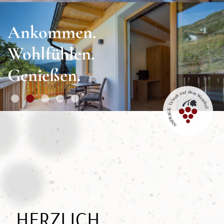
Ankommen.
Wohlfühlen.
Genießen.
1
2
3
4
5
HERZLICH