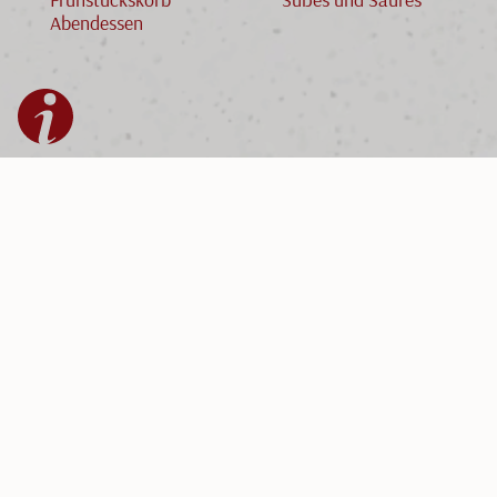
Abendessen
Gut zu wissen
Leistungen
Gstrein-Hof | Fam. Stedile-Bauer
Unterplatten 6
Anreise
39054 Ritten
Bewertungen
Südtirol-Italien
Leistungen
Tel. +39 348 244 61 87
Zahlung
info@gstreinhof.com
RittenCard